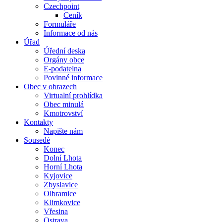
Czechpoint
Ceník
Formuláře
Informace od nás
Úřad
Úřední deska
Orgány obce
E-podatelna
Povinné informace
Obec v obrazech
Virtualní prohlídka
Obec minulá
Kmotrovství
Kontakty
Napište nám
Sousedé
Konec
Dolní Lhota
Horní Lhota
Kyjovice
Zbyslavice
Olbramice
Klimkovice
Vřesina
Ostrava