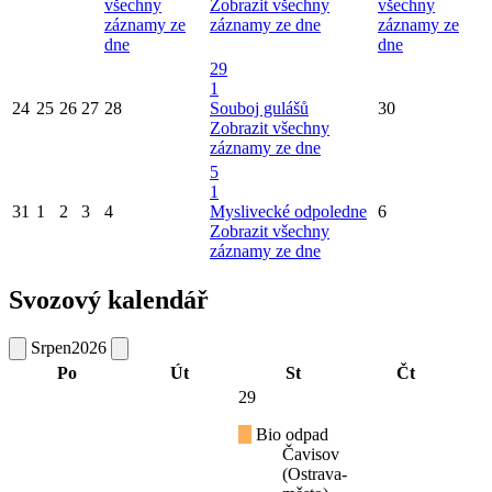
všechny
Zobrazit všechny
všechny
záznamy ze
záznamy ze dne
záznamy ze
dne
dne
29
1
24
25
26
27
28
Souboj gulášů
30
Zobrazit všechny
záznamy ze dne
5
1
31
1
2
3
4
Myslivecké odpoledne
6
Zobrazit všechny
záznamy ze dne
Svozový kalendář
Srpen
2026
Po
Út
St
Čt
29
Bio odpad
Čavisov
(Ostrava-