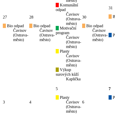
město)
Komunální
31
odpad
Čavisov
B
27
28
30
(Ostrava-
město)
Bio odpad
Bio odpad
Bio odpad
Motivační
Čavisov
Čavisov
Čavisov
program
(Ostrava-
(Ostrava-
(Ostrava-
P
Čavisov
město)
město)
město)
(Ostrava-
město)
Plasty
Čavisov
(Ostrava-
město)
Výkup
surových kůží
Kaplička
5
7
Plasty
P
3
4
Čavisov
6
(Ostrava-
město)