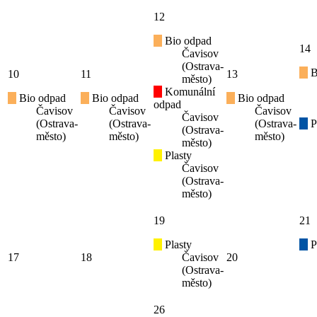
12
Bio odpad
14
Čavisov
(Ostrava-
B
10
11
13
město)
Komunální
Bio odpad
Bio odpad
Bio odpad
odpad
Čavisov
Čavisov
Čavisov
Čavisov
(Ostrava-
(Ostrava-
(Ostrava-
P
(Ostrava-
město)
město)
město)
město)
Plasty
Čavisov
(Ostrava-
město)
19
21
Plasty
P
17
18
Čavisov
20
(Ostrava-
město)
26