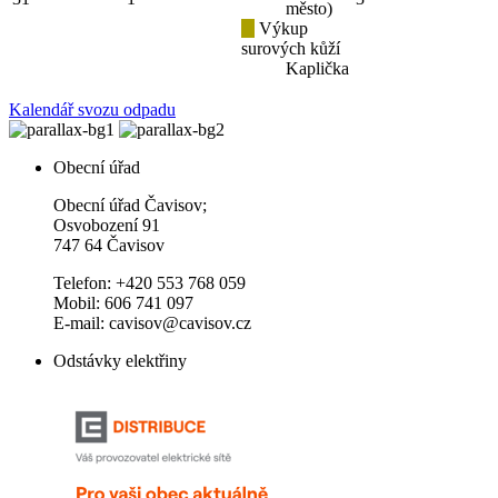
město)
Výkup
surových kůží
Kaplička
Kalendář svozu odpadu
Obecní úřad
Obecní úřad Čavisov;
Osvobození 91
747 64 Čavisov
Telefon: +420 553 768 059
Mobil: 606 741 097
E-mail: cavisov@cavisov.cz
Odstávky elektřiny