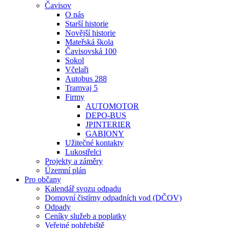
Čavisov
O nás
Starší historie
Novější historie
Mateřská škola
Čavisovská 100
Sokol
Včelaři
Autobus 288
Tramvaj 5
Firmy
AUTOMOTOR
DEPO-BUS
JPINTERIER
GABIONY
Užitečné kontakty
Lukostřelci
Projekty a záměry
Územní plán
Pro občany
Kalendář svozu odpadu
Domovní čistírny odpadních vod (DČOV)
Odpady
Ceníky služeb a poplatky
Veřejné pohřebiště