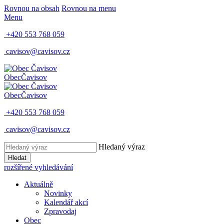
Rovnou na obsah
Rovnou na menu
Menu
+420 553 768 059
cavisov@cavisov.cz
Obec
Čavisov
Obec
Čavisov
+420 553 768 059
cavisov@cavisov.cz
Hledaný výraz
Hledat
rozšířené vyhledávání
Aktuálně
Novinky
Kalendář akcí
Zpravodaj
Obec