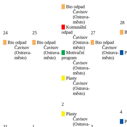
Bio odpad
Čavisov
(Ostrava-
město)
28
Komunální
odpad
B
24
25
27
Čavisov
Bio odpad
Bio odpad
(Ostrava-
Bio odpad
Čavisov
Čavisov
město)
Čavisov
(Ostrava-
(Ostrava-
Motivační
(Ostrava-
P
město)
město)
program
město)
Čavisov
(Ostrava-
město)
Plasty
Čavisov
(Ostrava-
město)
2
4
Plasty
Čavisov
P
(Ostrava-
31
1
3