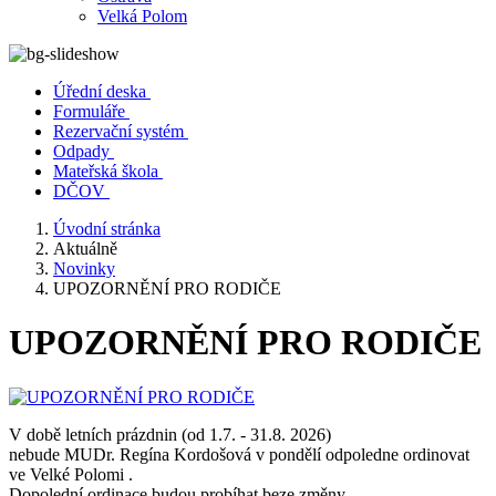
Velká Polom
Úřední deska
Formuláře
Rezervační systém
Odpady
Mateřská škola
DČOV
Úvodní stránka
Aktuálně
Novinky
UPOZORNĚNÍ PRO RODIČE
UPOZORNĚNÍ PRO RODIČE
V době letních prázdnin (od 1.7. - 31.8. 2026)
nebude MUDr. Regína Kordošová v pondělí odpoledne ordinovat
ve Velké Polomi .
Dopolední ordinace budou probíhat beze změny.