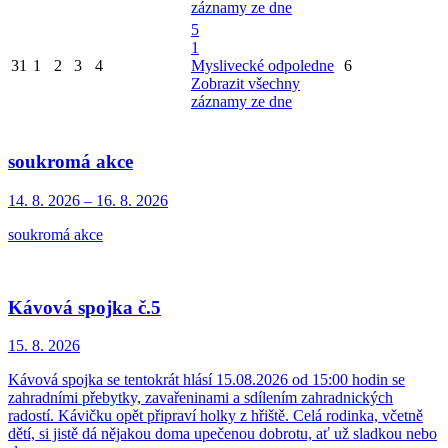
záznamy ze dne
5
1
31
1
2
3
4
Myslivecké odpoledne
6
Zobrazit všechny
záznamy ze dne
soukromá akce
14. 8.
2026
–
16. 8.
2026
soukromá akce
Kávová spojka č.5
15. 8.
2026
Kávová spojka se tentokrát hlásí 15.08.2026 od 15:00 hodin se
zahradními přebytky, zavařeninami a sdílením zahradnických
radostí. Kávičku opět připraví holky z hřiště. Celá rodinka, včetně
dětí, si jistě dá nějakou doma upečenou dobrotu, ať už sladkou nebo