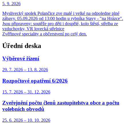
5. 9.
2026
Myslivecký spolek Polančice zve malé i velké na odpoledne plné
zábavy. 05.09.2026 od 13:00 hodin u rybníka Stavy - "na Hrázce".
Jsou připraveny: soutěže pro děti i dospělé, kolo štěstí, střelba ze
vzduchovky, VR lovecká střelnice
Zvěřinové speciality a občerstvení po celý den.
Úřední deska
Výběrové řízení
29. 7.
2026
–
13. 8.
2026
Rozpočtové opatření 6/2026
15. 7.
2026
–
31. 12.
2026
Zveřejnění počtu členů zastupitelstva obce a počtu
volebních obvodů
25. 6.
2026
–
10. 10.
2026