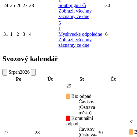
24
25
26
27
28
Souboj gulášů
30
Zobrazit všechny
záznamy ze dne
5
1
31
1
2
3
4
Myslivecké odpoledne
6
Zobrazit všechny
záznamy ze dne
Svozový kalendář
Srpen
2026
Po
Út
St
Čt
29
Bio odpad
Čavisov
(Ostrava-
město)
Komunální
31
odpad
Čavisov
B
27
28
30
(Ostrava-