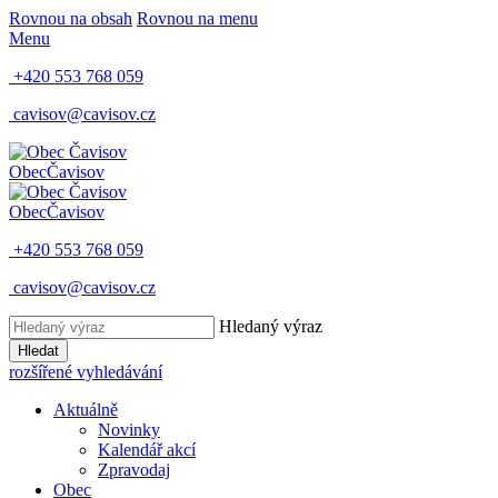
Rovnou na obsah
Rovnou na menu
Menu
+420 553 768 059
cavisov@cavisov.cz
Obec
Čavisov
Obec
Čavisov
+420 553 768 059
cavisov@cavisov.cz
Hledaný výraz
Hledat
rozšířené vyhledávání
Aktuálně
Novinky
Kalendář akcí
Zpravodaj
Obec