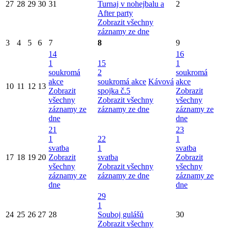
27
28
29
30
31
Turnaj v nohejbalu a
2
After party
Zobrazit všechny
záznamy ze dne
3
4
5
6
7
8
9
14
16
1
15
1
soukromá
2
soukromá
akce
soukromá akce
Kávová
akce
10
11
12
13
Zobrazit
spojka č.5
Zobrazit
všechny
Zobrazit všechny
všechny
záznamy ze
záznamy ze dne
záznamy ze
dne
dne
21
23
1
22
1
svatba
1
svatba
17
18
19
20
Zobrazit
svatba
Zobrazit
všechny
Zobrazit všechny
všechny
záznamy ze
záznamy ze dne
záznamy ze
dne
dne
29
1
24
25
26
27
28
Souboj gulášů
30
Zobrazit všechny