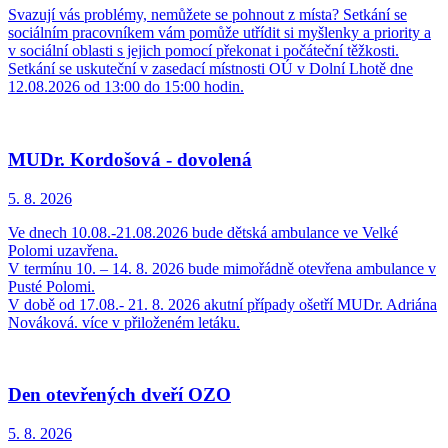
Svazují vás problémy, nemůžete se pohnout z místa? Setkání se
sociálním pracovníkem vám pomůže utřídit si myšlenky a priority a
v sociální oblasti s jejich pomocí překonat i počáteční těžkosti.
Setkání se uskuteční v zasedací místnosti OÚ v Dolní Lhotě dne
12.08.2026 od 13:00 do 15:00 hodin.
MUDr. Kordošová - dovolená
5. 8.
2026
Ve dnech 10.08.-21.08.2026 bude dětská ambulance ve Velké
Polomi uzavřena.
V termínu 10. – 14. 8. 2026 bude mimořádně otevřena ambulance v
Pusté Polomi.
V době od 17.08.- 21. 8. 2026 akutní případy ošetří MUDr. Adriána
Nováková. více v přiloženém letáku.
Den otevřených dveří OZO
5. 8.
2026