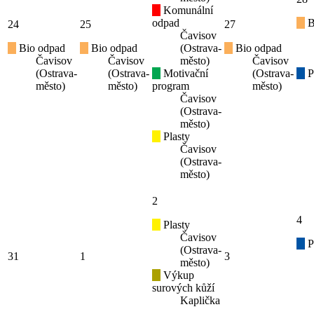
Komunální
odpad
B
24
25
27
Čavisov
Bio odpad
Bio odpad
(Ostrava-
Bio odpad
Čavisov
Čavisov
město)
Čavisov
(Ostrava-
(Ostrava-
Motivační
(Ostrava-
P
město)
město)
program
město)
Čavisov
(Ostrava-
město)
Plasty
Čavisov
(Ostrava-
město)
2
4
Plasty
Čavisov
P
(Ostrava-
31
1
3
město)
Výkup
surových kůží
Kaplička