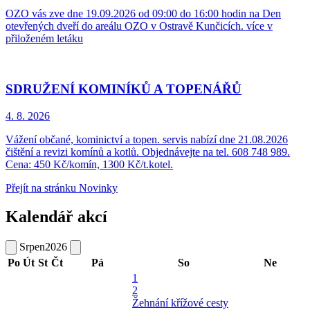
OZO vás zve dne 19.09.2026 od 09:00 do 16:00 hodin na Den
otevřených dveří do areálu OZO v Ostravě Kunčicích. více v
přiloženém letáku
SDRUŽENÍ KOMINÍKŮ A TOPENÁŘŮ
4. 8.
2026
Vážení občané, kominictví a topen. servis nabízí dne 21.08.2026
čištění a revizi komínů a kotlů. Objednávejte na tel. 608 748 989.
Cena: 450 Kč/komín, 1300 Kč/t.kotel.
Přejít na stránku Novinky
Kalendář akcí
Srpen
2026
Po
Út
St
Čt
Pá
So
Ne
1
2
Žehnání křížové cesty