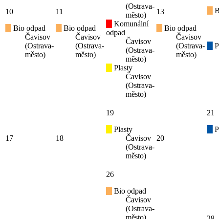
(Ostrava-
B
10
11
13
město)
Komunální
Bio odpad
Bio odpad
Bio odpad
odpad
Čavisov
Čavisov
Čavisov
Čavisov
(Ostrava-
(Ostrava-
(Ostrava-
P
(Ostrava-
město)
město)
město)
město)
Plasty
Čavisov
(Ostrava-
město)
19
21
Plasty
P
17
18
Čavisov
20
(Ostrava-
město)
26
Bio odpad
Čavisov
(Ostrava-
město)
28