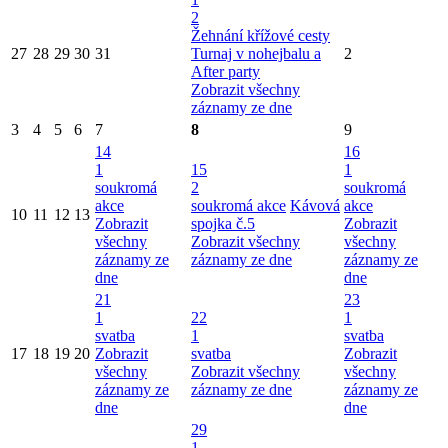
2
Žehnání křížové cesty
27
28
29
30
31
Turnaj v nohejbalu a
2
After party
Zobrazit všechny
záznamy ze dne
3
4
5
6
7
8
9
14
16
1
15
1
soukromá
2
soukromá
akce
soukromá akce
Kávová
akce
10
11
12
13
Zobrazit
spojka č.5
Zobrazit
všechny
Zobrazit všechny
všechny
záznamy ze
záznamy ze dne
záznamy ze
dne
dne
21
23
1
22
1
svatba
1
svatba
17
18
19
20
Zobrazit
svatba
Zobrazit
všechny
Zobrazit všechny
všechny
záznamy ze
záznamy ze dne
záznamy ze
dne
dne
29
1