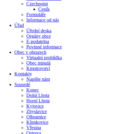
Czechpoint
Ceník
Formuláře
Informace od nás
Úřad
Úřední deska
Orgány obce
E-podatelna
Povinné informace
Obec v obrazech
Virtualní prohlídka
Obec minulá
Kmotrovství
Kontakty
Napište nám
Sousedé
Konec
Dolní Lhota
Horní Lhota
Kyjovice
Zbyslavice
Olbramice
Klimkovice
Vřesina
Ostrava