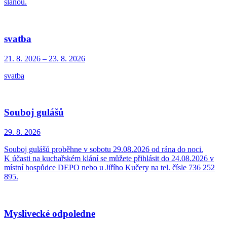
slanou.
svatba
21. 8.
2026
–
23. 8.
2026
svatba
Souboj gulášů
29. 8.
2026
Souboj gulášů proběhne v sobotu 29.08.2026 od rána do noci.
K účasti na kuchařském klání se můžete přihlásit do 24.08.2026 v
místní hospůdce DEPO nebo u Jiřího Kučery na tel. čísle 736 252
895.
Myslivecké odpoledne