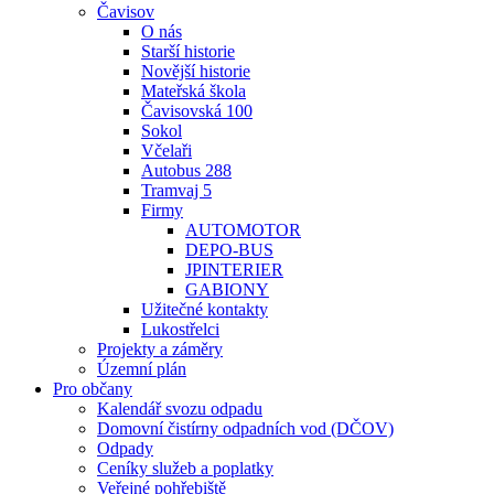
Čavisov
O nás
Starší historie
Novější historie
Mateřská škola
Čavisovská 100
Sokol
Včelaři
Autobus 288
Tramvaj 5
Firmy
AUTOMOTOR
DEPO-BUS
JPINTERIER
GABIONY
Užitečné kontakty
Lukostřelci
Projekty a záměry
Územní plán
Pro občany
Kalendář svozu odpadu
Domovní čistírny odpadních vod (DČOV)
Odpady
Ceníky služeb a poplatky
Veřejné pohřebiště