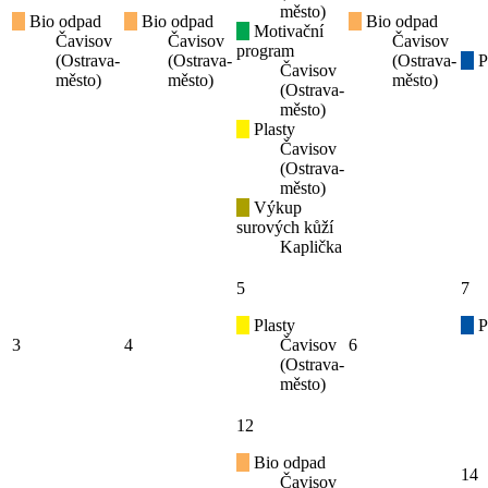
město)
Bio odpad
Bio odpad
Bio odpad
Motivační
Čavisov
Čavisov
Čavisov
program
(Ostrava-
(Ostrava-
(Ostrava-
P
Čavisov
město)
město)
město)
(Ostrava-
město)
Plasty
Čavisov
(Ostrava-
město)
Výkup
surových kůží
Kaplička
5
7
Plasty
P
3
4
Čavisov
6
(Ostrava-
město)
12
Bio odpad
14
Čavisov