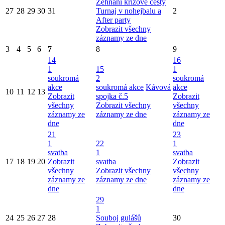
Žehnání křížové cesty
27
28
29
30
31
Turnaj v nohejbalu a
2
After party
Zobrazit všechny
záznamy ze dne
3
4
5
6
7
8
9
14
16
1
15
1
soukromá
2
soukromá
akce
soukromá akce
Kávová
akce
10
11
12
13
Zobrazit
spojka č.5
Zobrazit
všechny
Zobrazit všechny
všechny
záznamy ze
záznamy ze dne
záznamy ze
dne
dne
21
23
1
22
1
svatba
1
svatba
17
18
19
20
Zobrazit
svatba
Zobrazit
všechny
Zobrazit všechny
všechny
záznamy ze
záznamy ze dne
záznamy ze
dne
dne
29
1
24
25
26
27
28
Souboj gulášů
30