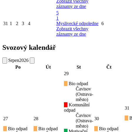
Zobrazit všechny
záznamy ze dne
5
1
31
1
2
3
4
Myslivecké odpoledne
6
Zobrazit všechny
záznamy ze dne
Svozový kalendář
Srpen
2026
Po
Út
St
Čt
29
Bio odpad
Čavisov
(Ostrava-
město)
Komunální
31
odpad
Čavisov
B
27
28
30
(Ostrava-
město)
Bio odpad
Bio odpad
Bio odpad
Motivační