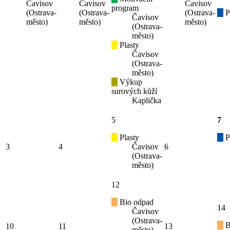
Čavisov
Čavisov
Čavisov
program
(Ostrava-
(Ostrava-
(Ostrava-
P
Čavisov
město)
město)
město)
(Ostrava-
město)
Plasty
Čavisov
(Ostrava-
město)
Výkup
surových kůží
Kaplička
5
7
Plasty
P
3
4
Čavisov
6
(Ostrava-
město)
12
Bio odpad
14
Čavisov
(Ostrava-
B
10
11
13
město)