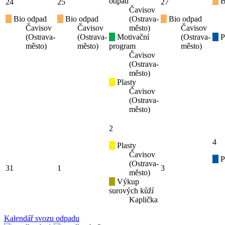
odpad
B
24
25
27
Čavisov
Bio odpad
Bio odpad
(Ostrava-
Bio odpad
Čavisov
Čavisov
město)
Čavisov
(Ostrava-
(Ostrava-
Motivační
(Ostrava-
P
město)
město)
program
město)
Čavisov
(Ostrava-
město)
Plasty
Čavisov
(Ostrava-
město)
2
4
Plasty
Čavisov
P
(Ostrava-
31
1
3
město)
Výkup
surových kůží
Kaplička
Kalendář svozu odpadu