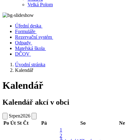
Velká Polom
Úřední deska
Formuláře
Rezervační systém
Odpady
Mateřská škola
DČOV
Úvodní stránka
Kalendář
Kalendář
Kalendář akcí v obci
Srpen
2026
Po
Út
St
Čt
Pá
So
Ne
1
2