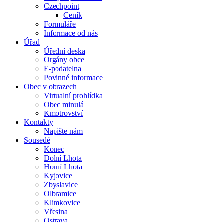
Czechpoint
Ceník
Formuláře
Informace od nás
Úřad
Úřední deska
Orgány obce
E-podatelna
Povinné informace
Obec v obrazech
Virtualní prohlídka
Obec minulá
Kmotrovství
Kontakty
Napište nám
Sousedé
Konec
Dolní Lhota
Horní Lhota
Kyjovice
Zbyslavice
Olbramice
Klimkovice
Vřesina
Ostrava