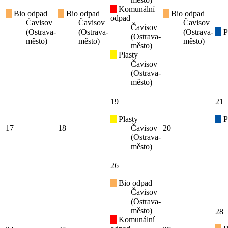
Komunální
Bio odpad
Bio odpad
Bio odpad
odpad
Čavisov
Čavisov
Čavisov
Čavisov
(Ostrava-
(Ostrava-
(Ostrava-
P
(Ostrava-
město)
město)
město)
město)
Plasty
Čavisov
(Ostrava-
město)
19
21
Plasty
P
17
18
Čavisov
20
(Ostrava-
město)
26
Bio odpad
Čavisov
(Ostrava-
město)
28
Komunální