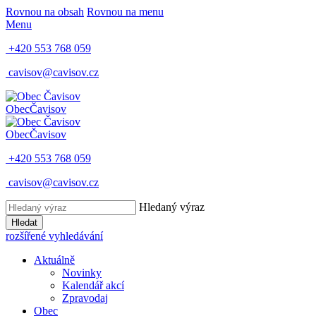
Rovnou na obsah
Rovnou na menu
Menu
+420 553 768 059
cavisov@cavisov.cz
Obec
Čavisov
Obec
Čavisov
+420 553 768 059
cavisov@cavisov.cz
Hledaný výraz
Hledat
rozšířené vyhledávání
Aktuálně
Novinky
Kalendář akcí
Zpravodaj
Obec