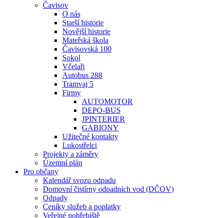
Čavisov
O nás
Starší historie
Novější historie
Mateřská škola
Čavisovská 100
Sokol
Včelaři
Autobus 288
Tramvaj 5
Firmy
AUTOMOTOR
DEPO-BUS
JPINTERIER
GABIONY
Užitečné kontakty
Lukostřelci
Projekty a záměry
Územní plán
Pro občany
Kalendář svozu odpadu
Domovní čistírny odpadních vod (DČOV)
Odpady
Ceníky služeb a poplatky
Veřejné pohřebiště