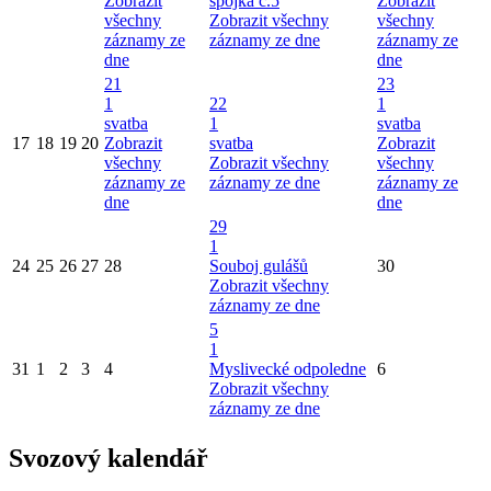
Zobrazit
spojka č.5
Zobrazit
všechny
Zobrazit všechny
všechny
záznamy ze
záznamy ze dne
záznamy ze
dne
dne
21
23
1
22
1
svatba
1
svatba
17
18
19
20
Zobrazit
svatba
Zobrazit
všechny
Zobrazit všechny
všechny
záznamy ze
záznamy ze dne
záznamy ze
dne
dne
29
1
24
25
26
27
28
Souboj gulášů
30
Zobrazit všechny
záznamy ze dne
5
1
31
1
2
3
4
Myslivecké odpoledne
6
Zobrazit všechny
záznamy ze dne
Svozový kalendář