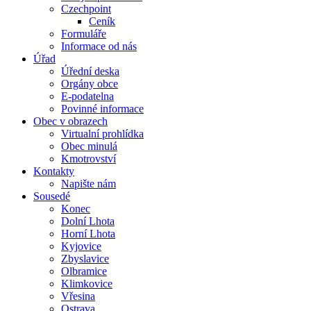
Czechpoint
Ceník
Formuláře
Informace od nás
Úřad
Úřední deska
Orgány obce
E-podatelna
Povinné informace
Obec v obrazech
Virtualní prohlídka
Obec minulá
Kmotrovství
Kontakty
Napište nám
Sousedé
Konec
Dolní Lhota
Horní Lhota
Kyjovice
Zbyslavice
Olbramice
Klimkovice
Vřesina
Ostrava