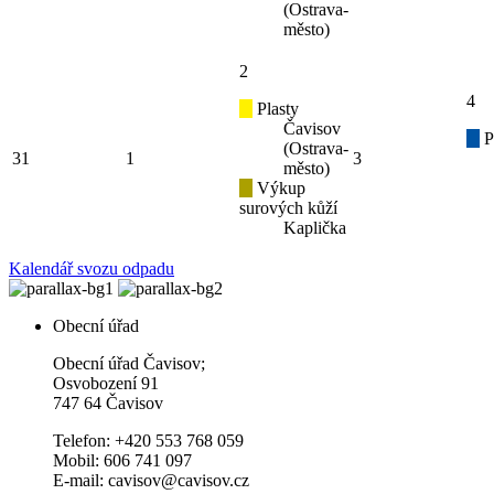
(Ostrava-
město)
2
4
Plasty
Čavisov
P
(Ostrava-
31
1
3
město)
Výkup
surových kůží
Kaplička
Kalendář svozu odpadu
Obecní úřad
Obecní úřad Čavisov;
Osvobození 91
747 64 Čavisov
Telefon: +420 553 768 059
Mobil: 606 741 097
E-mail: cavisov@cavisov.cz