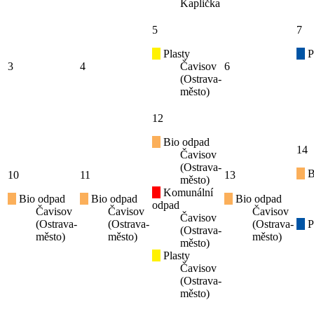
Kaplička
5
7
Plasty
P
3
4
Čavisov
6
(Ostrava-
město)
12
Bio odpad
14
Čavisov
(Ostrava-
B
10
11
13
město)
Komunální
Bio odpad
Bio odpad
Bio odpad
odpad
Čavisov
Čavisov
Čavisov
Čavisov
(Ostrava-
(Ostrava-
(Ostrava-
P
(Ostrava-
město)
město)
město)
město)
Plasty
Čavisov
(Ostrava-
město)