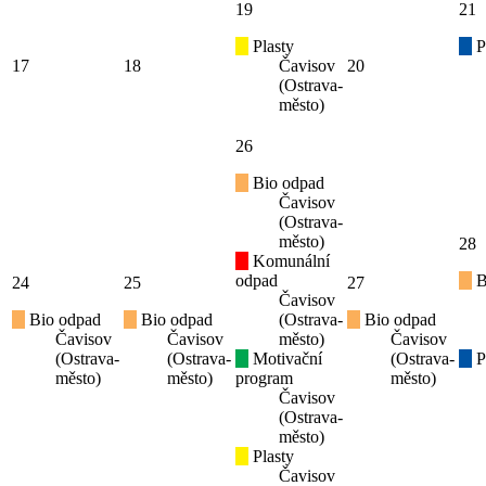
19
21
Plasty
P
17
18
Čavisov
20
(Ostrava-
město)
26
Bio odpad
Čavisov
(Ostrava-
město)
28
Komunální
odpad
B
24
25
27
Čavisov
Bio odpad
Bio odpad
(Ostrava-
Bio odpad
Čavisov
Čavisov
město)
Čavisov
(Ostrava-
(Ostrava-
Motivační
(Ostrava-
P
město)
město)
program
město)
Čavisov
(Ostrava-
město)
Plasty
Čavisov