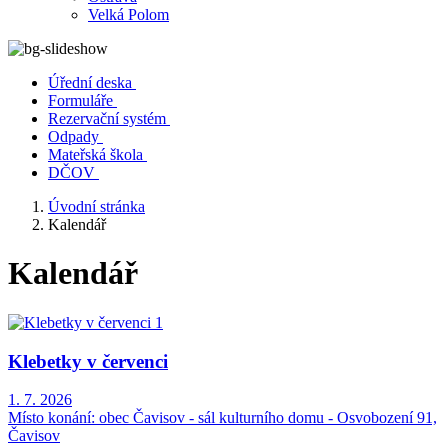
Velká Polom
Úřední deska
Formuláře
Rezervační systém
Odpady
Mateřská škola
DČOV
Úvodní stránka
Kalendář
Kalendář
Klebetky v červenci
1. 7. 2026
Místo konání:
obec Čavisov - sál kulturního domu - Osvobození 91,
Čavisov