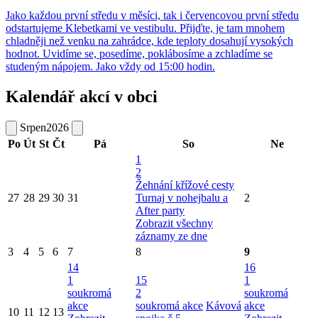
Jako každou první středu v měsíci, tak i červencovou první středu
odstartujeme Klebetkami ve vestibulu. Přijďte, je tam mnohem
chladněji než venku na zahrádce, kde teploty dosahují vysokých
hodnot. Uvidíme se, posedíme, poklábosíme a zchladíme se
studeným nápojem. Jako vždy od 15:00 hodin.
Kalendář akcí v obci
Srpen
2026
Po
Út
St
Čt
Pá
So
Ne
1
2
Žehnání křížové cesty
27
28
29
30
31
Turnaj v nohejbalu a
2
After party
Zobrazit všechny
záznamy ze dne
3
4
5
6
7
8
9
14
16
1
15
1
soukromá
2
soukromá
akce
soukromá akce
Kávová
akce
10
11
12
13