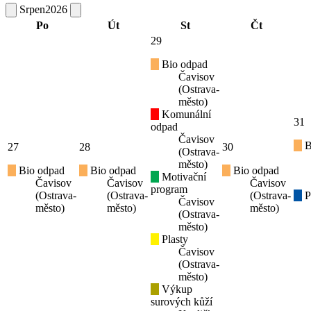
Srpen
2026
Po
Út
St
Čt
29
Bio odpad
Čavisov
(Ostrava-
město)
Komunální
31
odpad
Čavisov
B
27
28
30
(Ostrava-
město)
Bio odpad
Bio odpad
Bio odpad
Motivační
Čavisov
Čavisov
Čavisov
program
(Ostrava-
(Ostrava-
(Ostrava-
P
Čavisov
město)
město)
město)
(Ostrava-
město)
Plasty
Čavisov
(Ostrava-
město)
Výkup
surových kůží