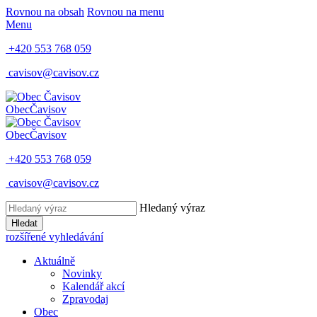
Rovnou na obsah
Rovnou na menu
Menu
+420 553 768 059
cavisov@cavisov.cz
Obec
Čavisov
Obec
Čavisov
+420 553 768 059
cavisov@cavisov.cz
Hledaný výraz
Hledat
rozšířené vyhledávání
Aktuálně
Novinky
Kalendář akcí
Zpravodaj
Obec